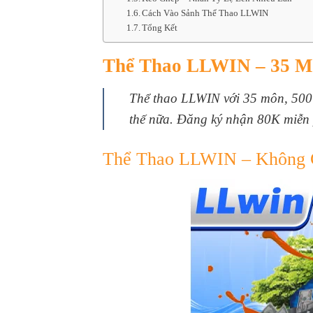
Cách Vào Sảnh Thể Thao LLWIN
Tổng Kết
Thể Thao LLWIN – 35 Mô
Thể thao LLWIN với 35 môn, 500 t
thế nữa. Đăng ký nhận 80K miễn 
Thể Thao LLWIN – Không 