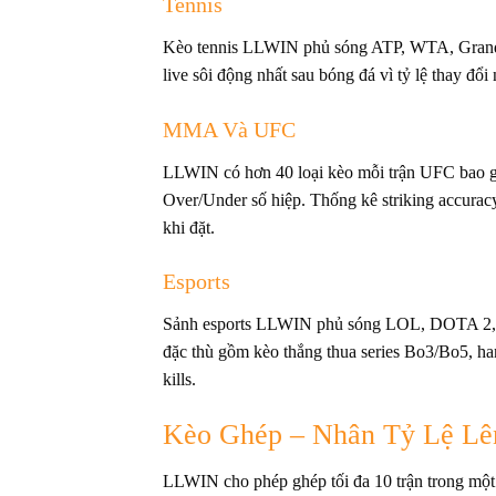
Tennis
Kèo tennis LLWIN phủ sóng ATP, WTA, Grand Sl
live sôi động nhất sau bóng đá vì tỷ lệ thay đổi
MMA Và UFC
LLWIN có hơn 40 loại kèo mỗi trận UFC bao gồ
Over/Under số hiệp. Thống kê striking accuracy
khi đặt.
Esports
Sảnh esports LLWIN phủ sóng LOL, DOTA 2, CS
đặc thù gồm kèo thắng thua series Bo3/Bo5, ha
kills.
Kèo Ghép – Nhân Tỷ Lệ Lê
LLWIN cho phép ghép tối đa 10 trận trong một ph