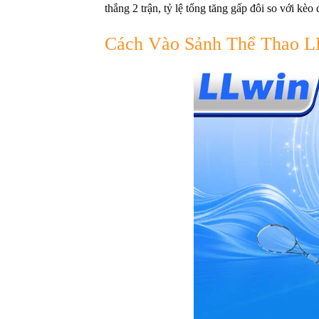
thắng 2 trận, tỷ lệ tổng tăng gấp đôi so với kèo
Cách Vào Sảnh Thể Thao 