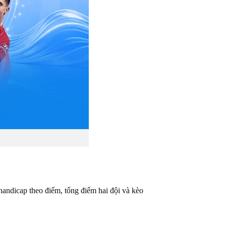
dicap theo điểm, tổng điểm hai đội và kèo