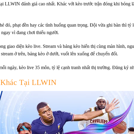
tại LLWIN đánh giá cao nhất. Khác với kèo trước trận đóng khi bóng lăn
thẻ đỏ, phạt đền hay các tình huống quan trọng. Đội vừa ghi bàn thì tỷ 
g ngay vì đang chơi thiếu người.
g giao diện kèo live. Stream và bảng kèo hiển thị cùng màn hình, người
stream ở trên, bảng kèo ở dưới, vuốt lên xuống để chuyển đổi.
i ngày, kèo live 35 môn, tỷ lệ cạnh tranh nhất thị trường. Đăng ký 
t Khác Tại LLWIN