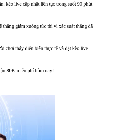
, kèo live cập nhật liên tục trong suốt 90 phút
lệ thắng giảm xuống tức thì vì xác suất thắng đã
 chơi thấy diễn biến thực tế và đặt kèo live
nhận 80K miễn phí hôm nay!