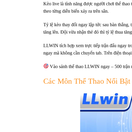
Kèo live là tính năng được người chơi thể thao 
theo từng diễn biến xảy ra trên sân.
Tỷ lệ kèo thay đổi ngay lập tức sau bàn thắng, 
tăng lên. Đội vừa nhận thẻ đỏ thì tỷ lệ thua tăn
LLWIN tích hợp xem trực tiếp trận đấu ngay tron
ngay mà không cần chuyển tab. Trên điện thoại 
Vào sảnh thể thao LLWIN ngay – 500 trận mỗ
Các Môn Thể Thao Nổi Bậ